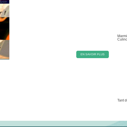
Marmi
Culin
EN SAVOIR PLUS
Tant d