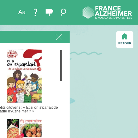
Aa
RETOUR
tits citoyens : « Et si on s’parlait de
adie d’Alzheimer ? »