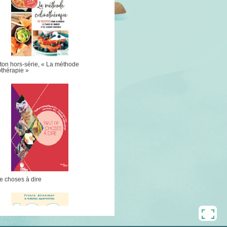
ton hors-série, « La méthode
othérapie »
e choses à dire