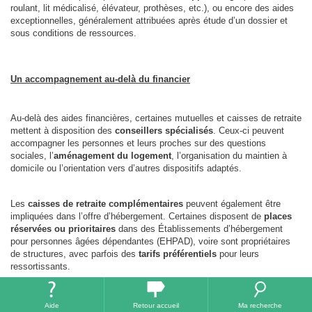
roulant, lit médicalisé, élévateur, prothèses, etc.), ou encore des aides
exceptionnelles, généralement attribuées après étude d’un dossier et
sous conditions de ressources.
Un accompagnement au-delà du financier
Au-delà des aides financières, certaines mutuelles et caisses de retraite
mettent à disposition des
conseillers spécialisés
. Ceux-ci peuvent
accompagner les personnes et leurs proches sur des questions
sociales, l’
aménagement du logement
, l’organisation du maintien à
domicile ou l’orientation vers d’autres dispositifs adaptés.
Les
caisses de retraite complémentaires
peuvent également être
impliquées dans l’offre d’hébergement. Certaines disposent de
places
réservées ou prioritaires
dans des Établissements d’hébergement
pour personnes âgées dépendantes (EHPAD), voire sont propriétaires
de structures, avec parfois des
tarifs préférentiels
pour leurs
ressortissants.
Les principaux régimes de retraite en France (rappel)
Aide
Retour accueil
Ma recherche